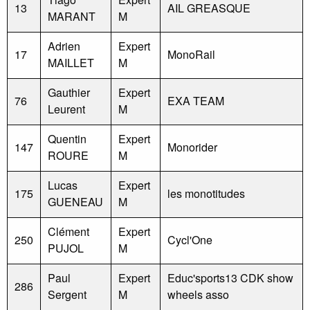
13
AIL GREASQUE
MARANT
M
Adrien
Expert
17
MonoRail
MAILLET
M
Gauthier
Expert
76
EXA TEAM
Leurent
M
Quentin
Expert
147
Monorider
ROURE
M
Lucas
Expert
175
les monotitudes
GUENEAU
M
Clément
Expert
250
Cycl'One
PUJOL
M
Paul
Expert
Educ'sports13 CDK show
286
Sergent
M
wheels asso