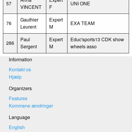
57
UNI ONE
VINCENT
F
Gauthier
Expert
76
EXA TEAM
Leurent
M
Paul
Expert
Educ'sports13 CDK show
286
Sergent
M
wheels asso
Information
Kontakt os
Hjælp
Organizers
Features
Kommene ændringer
Language
English