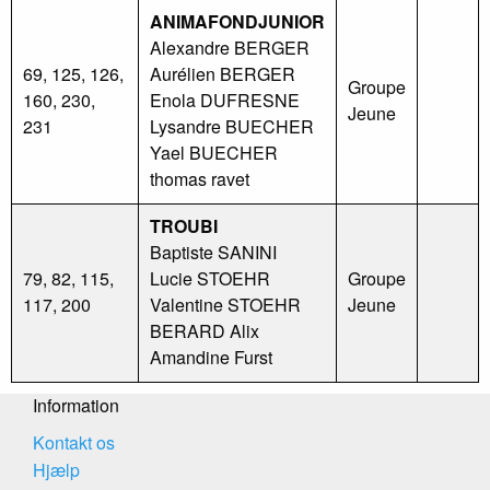
ANIMAFONDJUNIOR
Alexandre BERGER
69, 125, 126,
Aurélien BERGER
Groupe
160, 230,
Enola DUFRESNE
Jeune
231
Lysandre BUECHER
Yael BUECHER
thomas ravet
TROUBI
Baptiste SANINI
79, 82, 115,
Lucie STOEHR
Groupe
117, 200
Valentine STOEHR
Jeune
BERARD Alix
Amandine Furst
Information
Kontakt os
Hjælp