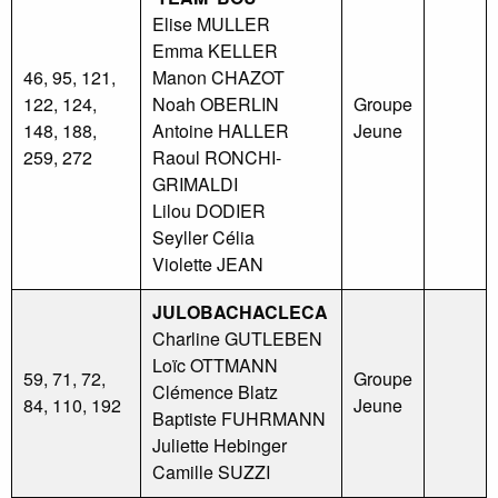
Elise MULLER
Emma KELLER
46, 95, 121,
Manon CHAZOT
122, 124,
Noah OBERLIN
Groupe
148, 188,
Antoine HALLER
Jeune
259, 272
Raoul RONCHI-
GRIMALDI
Lilou DODIER
Seyller Célia
Violette JEAN
JULOBACHACLECA
Charline GUTLEBEN
Loïc OTTMANN
59, 71, 72,
Groupe
Clémence Blatz
84, 110, 192
Jeune
Baptiste FUHRMANN
Juliette Hebinger
Camille SUZZI