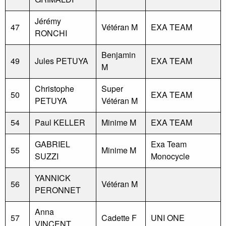
Jérémy
47
Vétéran M
EXA TEAM
RONCHI
Benjamin
49
Jules PETUYA
EXA TEAM
M
Christophe
Super
50
EXA TEAM
PETUYA
Vétéran M
54
Paul KELLER
Minime M
EXA TEAM
GABRIEL
Exa Team
55
Minime M
SUZZI
Monocycle
YANNICK
56
Vétéran M
PERONNET
Anna
57
Cadette F
UNI ONE
VINCENT