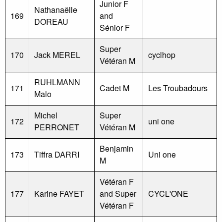
Junior F
Nathanaëlle
169
and
DOREAU
Sénior F
Super
170
Jack MEREL
cyclhop
Vétéran M
RUHLMANN
171
Cadet M
Les Troubadours
Malo
Michel
Super
172
uni one
PERRONET
Vétéran M
Benjamin
173
Tiffra DARRI
Uni one
M
Vétéran F
177
Karine FAYET
and Super
CYCL'ONE
Vétéran F