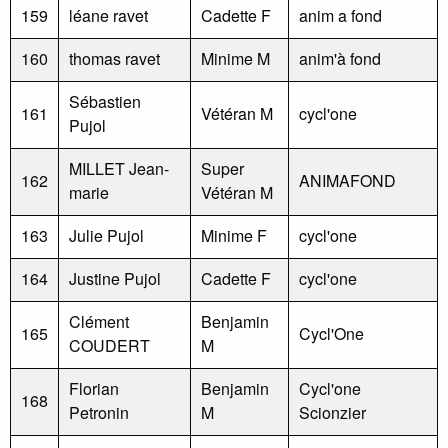
159
léane ravet
Cadette F
anim a fond
160
thomas ravet
Minime M
anim'à fond
Sébastien
161
Vétéran M
cycl'one
Pujol
MILLET Jean-
Super
162
ANIMAFOND
marie
Vétéran M
163
Julie Pujol
Minime F
cycl'one
164
Justine Pujol
Cadette F
cycl'one
Clément
Benjamin
165
Cycl'One
COUDERT
M
Florian
Benjamin
Cycl'one
168
Petronin
M
Scionzier