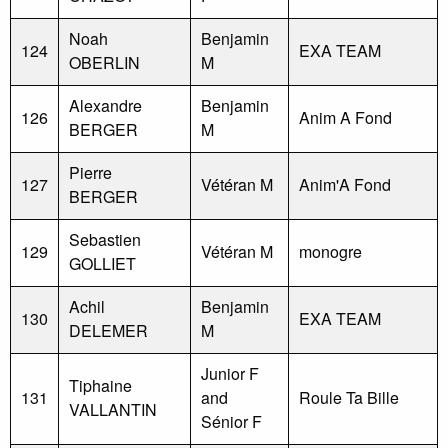
Noah
Benjamin
124
EXA TEAM
OBERLIN
M
Alexandre
Benjamin
126
Anim A Fond
BERGER
M
Pierre
127
Vétéran M
Anim'A Fond
BERGER
Sebastien
129
Vétéran M
monogre
GOLLIET
Achil
Benjamin
130
EXA TEAM
DELEMER
M
Junior F
Tiphaine
131
and
Roule Ta Bille
VALLANTIN
Sénior F