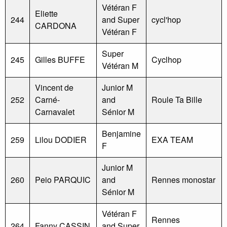
Vétéran F
Eliette
244
and Super
cycl'hop
CARDONA
Vétéran F
Super
245
Gilles BUFFE
Cyclhop
Vétéran M
Vincent de
Junior M
252
Carné-
and
Roule Ta Bille
Carnavalet
Sénior M
Benjamine
259
Lilou DODIER
EXA TEAM
F
Junior M
260
Peio PARQUIC
and
Rennes monostar
Sénior M
Vétéran F
Rennes
264
Fanny CASSIN
and Super