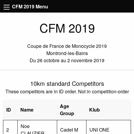
CFM 2019 Menu
CFM 2019
Coupe de France de Monocycle 2019
Montrond-les-Bains
Du 26 octobre au 2 novembre 2019
10km standard Competitors
These competitors are in ID order. Not in competition-order
Age
ID
Name
Klub
Group
Noe
2
Cadet M
UNI ONE
CLAUZIER