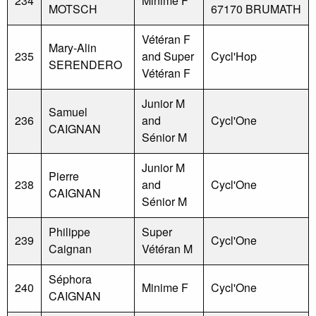
234
Minime F
MOTSCH
67170 BRUMATH
Vétéran F
Mary-Alin
235
and Super
Cycl'Hop
SERENDERO
Vétéran F
Junior M
Samuel
236
and
Cycl'One
CAIGNAN
Sénior M
Junior M
Pierre
238
and
Cycl'One
CAIGNAN
Sénior M
Philippe
Super
239
Cycl'One
Caignan
Vétéran M
Séphora
240
Minime F
Cycl'One
CAIGNAN