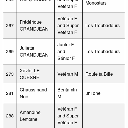
Monostars
Vétéran F
Vétéran F
Frédérique
267
and Super
Les Troubadours
GRANDJEAN
Vétéran F
Junior F
Juliette
269
and
Les Troubadours
GRANDJEAN
Sénior F
Xavier LE
273
Vétéran M
Roule ta Bille
QUESNE
Chaussinand
Benjamin
281
uni one
Noé
M
Vétéran F
Amandine
288
and Super
Lemoine
Vétéran F