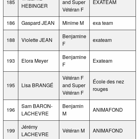
185
and Super
EXATEAM
HEBINGER
Vétéran F
186
Gaspard JEAN
Minime M
exa team
Benjamine
188
Violette JEAN
exateam
F
Benjamine
193
Elora Meyer
Exateam
F
Vétéran F
École des nez
195
Lisa BRANGÉ
and Super
rouges
Vétéran F
Sam BARON-
Benjamin
196
ANIMAFOND
LACHEVRE
M
Jérémy
199
Vétéran M
ANIMAFOND
LACHEVRE