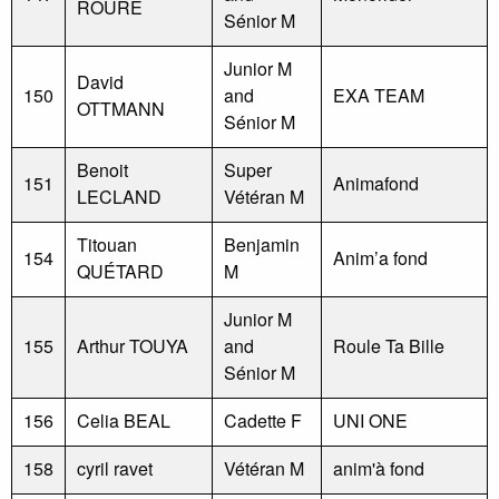
ROURE
Sénior M
Junior M
David
150
and
EXA TEAM
OTTMANN
Sénior M
Benoit
Super
151
Animafond
LECLAND
Vétéran M
Titouan
Benjamin
154
Anim’a fond
QUÉTARD
M
Junior M
155
Arthur TOUYA
and
Roule Ta Bille
Sénior M
156
Celia BEAL
Cadette F
UNI ONE
158
cyril ravet
Vétéran M
anim'à fond