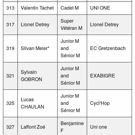
313
Valentin Tachet
Cadet M
UNI ONE
Super
317
Lionel Detrey
Lionel Detrey
Vétéran M
Junior M
319
Silvan Meier*
and
EC Gretzenbach
Sénior M
Junior M
Sylvain
321
and
EXABIGRE
GOBRON
Sénior M
Junior M
Lucas
325
and
Cycl'Hop
CHAULAN
Sénior M
Benjamine
327
Laffont Zoé
Uni one
F