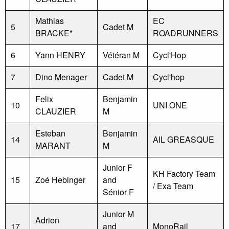
Mathias
EC
5
Cadet M
BRACKE*
ROADRUNNERS
6
Yann HENRY
Vétéran M
Cycl'Hop
7
Dino Menager
Cadet M
Cycl'hop
Felix
Benjamin
10
UNI ONE
CLAUZIER
M
Esteban
Benjamin
14
AIL GREASQUE
MARANT
M
Junior F
KH Factory Team
15
Zoé Hebinger
and
/ Exa Team
Sénior F
Junior M
Adrien
17
and
MonoRail