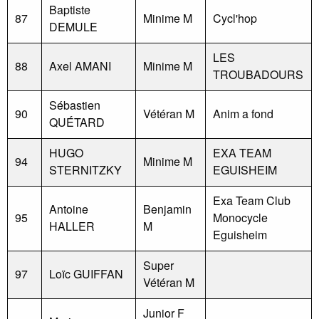
Baptiste
87
Minime M
Cycl'hop
DEMULE
LES
88
Axel AMANI
Minime M
TROUBADOURS
Sébastien
90
Vétéran M
Anim a fond
QUÉTARD
HUGO
EXA TEAM
94
Minime M
STERNITZKY
EGUISHEIM
Exa Team Club
Antoine
Benjamin
95
Monocycle
HALLER
M
Eguisheim
Super
97
Loïc GUIFFAN
Vétéran M
Junior F