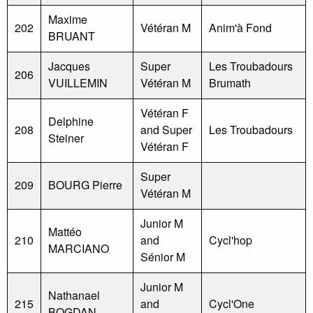
Maxime
202
Vétéran M
Anim'à Fond
BRUANT
Jacques
Super
Les Troubadours
206
VUILLEMIN
Vétéran M
Brumath
Vétéran F
Delphine
208
and Super
Les Troubadours
Steiner
Vétéran F
Super
209
BOURG Pierre
Vétéran M
Junior M
Mattéo
210
and
Cycl'hop
MARCIANO
Sénior M
Junior M
Nathanael
215
and
Cycl'One
BOGDAN