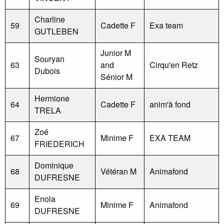
Charline
59
Cadette F
Exa team
GUTLEBEN
Junior M
Souryan
63
and
Cirqu'en Retz
Dubois
Sénior M
Hermione
64
Cadette F
anim'à fond
TRELA
Zoé
67
Minime F
EXA TEAM
FRIEDERICH
Dominique
68
Vétéran M
Animafond
DUFRESNE
Enola
69
Minime F
Animafond
DUFRESNE