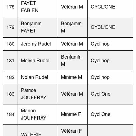
FAYET
178
Vétéran M
CYCL'ONE
FABIEN
Benjamin
Benjamin
179
CYCL'ONE
FAYET
M
180
Jeremy Rudel
Vétéran M
Cycl'hop
Benjamin
181
Melvin Rudel
Cycl'hop
M
182
Nolan Rudel
Minime M
Cycl'hop
Patrice
183
Vétéran M
Cycl'One
JOUFFRAY
Manon
184
Minime F
Cycl'One
JOUFFRAY
Vétéran F
VALERIE