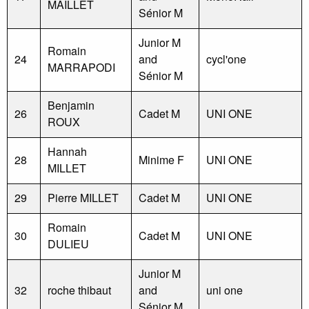
MAILLET
Sénior M
Junior M
Romain
24
and
cycl'one
MARRAPODI
Sénior M
Benjamin
26
Cadet M
UNI ONE
ROUX
Hannah
28
Minime F
UNI ONE
MILLET
29
Pierre MILLET
Cadet M
UNI ONE
Romain
30
Cadet M
UNI ONE
DULIEU
Junior M
32
roche thibaut
and
uni one
Sénior M