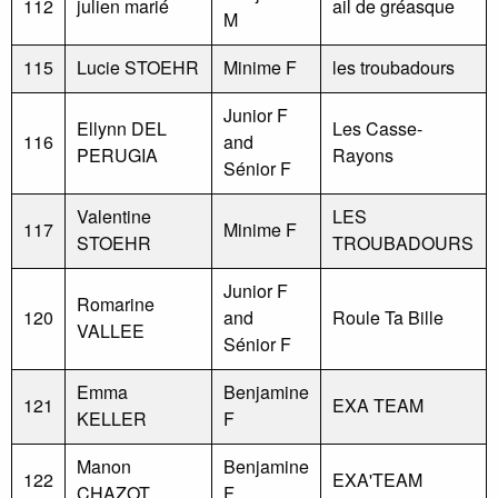
112
julien marié
ail de gréasque
M
115
Lucie STOEHR
Minime F
les troubadours
Junior F
Ellynn DEL
Les Casse-
116
and
PERUGIA
Rayons
Sénior F
Valentine
LES
117
Minime F
STOEHR
TROUBADOURS
Junior F
Romarine
120
and
Roule Ta Bille
VALLEE
Sénior F
Emma
Benjamine
121
EXA TEAM
KELLER
F
Manon
Benjamine
122
EXA'TEAM
CHAZOT
F