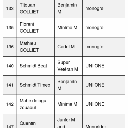
Titouan
Benjamin
133
monogre
GOLLIET
M
Florent
135
Minime M
monogre
GOLLIET
Mathieu
136
Cadet M
monogre
GOLLIET
Super
140
Schmidt Beat
UNI ONE
Vétéran M
Benjamin
141
Schmidt Timeo
UNI ONE
M
Mahé delogu
142
Minime M
UNI ONE
zouaoui
Junior M
Quentin
147
and
Monorider