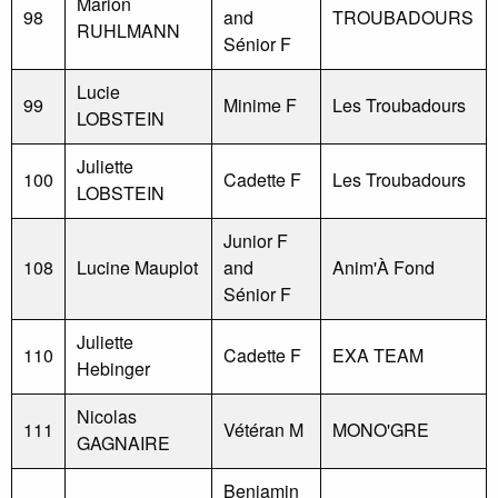
Marion
98
and
TROUBADOURS
RUHLMANN
Sénior F
Lucie
99
Minime F
Les Troubadours
LOBSTEIN
Juliette
100
Cadette F
Les Troubadours
LOBSTEIN
Junior F
108
Lucine Mauplot
and
Anim'À Fond
Sénior F
Juliette
110
Cadette F
EXA TEAM
Hebinger
Nicolas
111
Vétéran M
MONO'GRE
GAGNAIRE
Benjamin