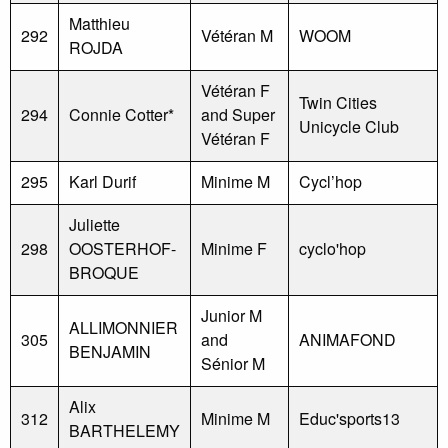
Matthieu
292
Vétéran M
WOOM
ROJDA
Vétéran F
Twin Cities
294
Connie Cotter*
and Super
Unicycle Club
Vétéran F
295
Karl Durif
Minime M
Cycl’hop
Juliette
298
OOSTERHOF-
Minime F
cyclo'hop
BROQUE
Junior M
ALLIMONNIER
305
and
ANIMAFOND
BENJAMIN
Sénior M
Alix
312
Minime M
Educ'sports13
BARTHELEMY