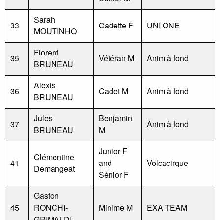
Sarah
33
Cadette F
UNI ONE
MOUTINHO
Florent
35
Vétéran M
Anim à fond
BRUNEAU
Alexis
36
Cadet M
Anim à fond
BRUNEAU
Jules
Benjamin
37
Anim à fond
BRUNEAU
M
Junior F
Clémentine
41
and
Volcacirque
Demangeat
Sénior F
Gaston
45
RONCHI-
Minime M
EXA TEAM
GRIMALDI