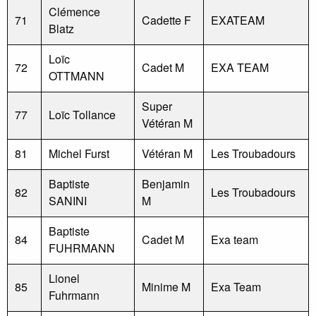
Clémence
71
Cadette F
EXATEAM
Blatz
Loïc
72
Cadet M
EXA TEAM
OTTMANN
Super
77
Loïc Tollance
Vétéran M
81
Michel Furst
Vétéran M
Les Troubadours
Baptiste
Benjamin
82
Les Troubadours
SANINI
M
Baptiste
84
Cadet M
Exa team
FUHRMANN
Lionel
85
Minime M
Exa Team
Fuhrmann