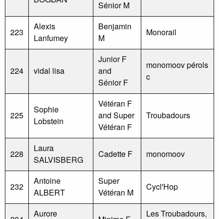
Sénior M
Alexis
Benjamin
223
Monorail
Lanfumey
M
Junior F
monomoov pérols
224
vidal lisa
and
c
Sénior F
Vétéran F
Sophie
225
and Super
Troubadours
Lobstein
Vétéran F
Laura
228
Cadette F
monomoov
SALVISBERG
Antoine
Super
232
Cycl'Hop
ALBERT
Vétéran M
Aurore
Les Troubadours,