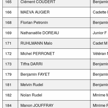
165
Clément COUDERT
Benjami
166
MAEVA AUGIER
Cadette 
168
Florian Petronin
Benjami
169
Nathanaëlle DOREAU
Junior F
171
RUHLMANN Malo
Cadet M
172
Michel PERRONET
Vétéran 
173
Tiffra DARRI
Benjami
179
Benjamin FAYET
Benjami
181
Melvin Rudel
Benjami
182
Nolan Rudel
Minime 
184
Manon JOUFFRAY
Minime 