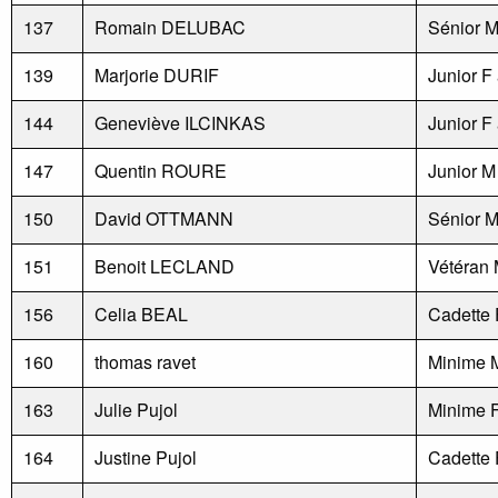
137
Romain DELUBAC
Sénior 
139
Marjorie DURIF
Junior F
144
Geneviève ILCINKAS
Junior F
147
Quentin ROURE
Junior M
150
David OTTMANN
Sénior 
151
Benoit LECLAND
Vétéran 
156
Celia BEAL
Cadette 
160
thomas ravet
Minime 
163
Julie Pujol
Minime 
164
Justine Pujol
Cadette 