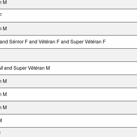
n M
F
n M
 and Sénior F and Vétéran F and Super Vétéran F
M and Super Vétéran M
n M
n M
n M
M
F