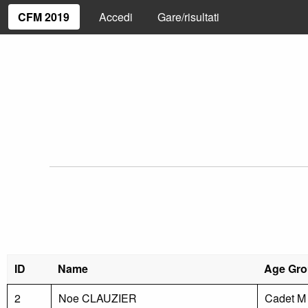
CFM 2019
Accedi
Gare/risultati
ID
Name
Age Gr
2
Noe CLAUZIER
Cadet M