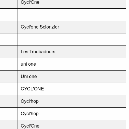
Cycl'One
Cycl'one Scionzier
Les Troubadours
uni one
Uni one
CYCL'ONE
Cycl'hop
Cycl'hop
Cycl'One