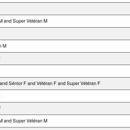
M and Super Vétéran M
n M
M
 and Sénior F and Vétéran F and Super Vétéran F
M
F
M and Super Vétéran M