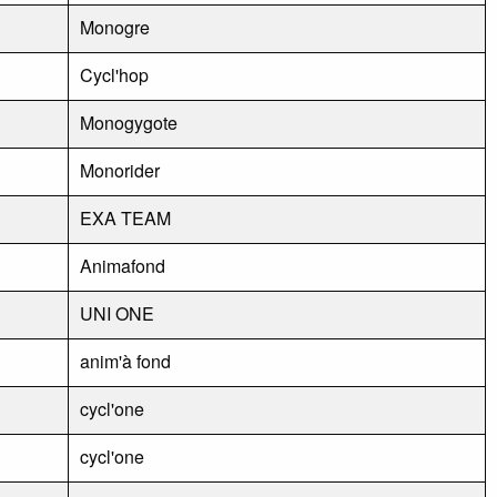
Monogre
Cycl'hop
Monogygote
Monorider
EXA TEAM
Animafond
UNI ONE
anim'à fond
cycl'one
cycl'one