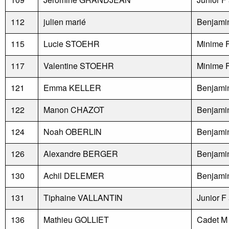
112
julien marié
Benjami
115
Lucie STOEHR
Minime 
117
Valentine STOEHR
Minime 
121
Emma KELLER
Benjami
122
Manon CHAZOT
Benjami
124
Noah OBERLIN
Benjami
126
Alexandre BERGER
Benjami
130
Achil DELEMER
Benjami
131
Tiphaine VALLANTIN
Junior F
136
Mathieu GOLLIET
Cadet M