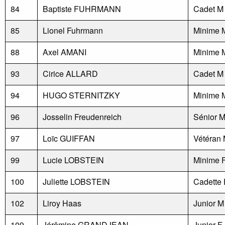
84
Baptiste FUHRMANN
Cadet M
85
Lionel Fuhrmann
Minime 
88
Axel AMANI
Minime 
93
Cirice ALLARD
Cadet M
94
HUGO STERNITZKY
Minime 
96
Josselin Freudenreich
Sénior 
97
Loïc GUIFFAN
Vétéran 
99
Lucie LOBSTEIN
Minime 
100
Juliette LOBSTEIN
Cadette 
102
Liroy Haas
Junior M
109
Jérômine GRANDJEAN
Junior F