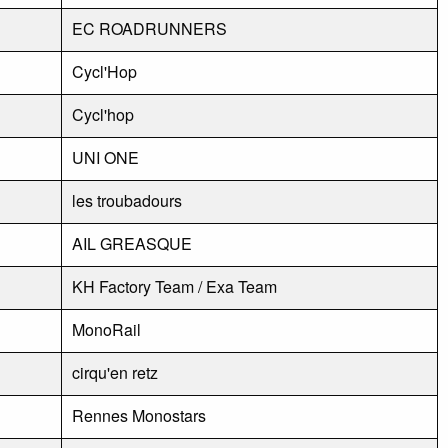
EC ROADRUNNERS
Cycl'Hop
Cycl'hop
UNI ONE
les troubadours
AIL GREASQUE
KH Factory Team / Exa Team
MonoRail
cirqu'en retz
Rennes Monostars