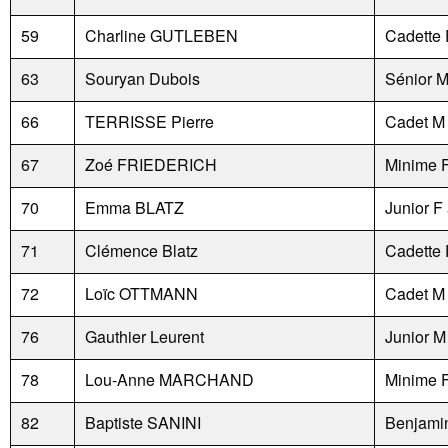
59
Charline GUTLEBEN
Cadette 
63
Souryan Dubois
Sénior 
66
TERRISSE Pierre
Cadet M
67
Zoé FRIEDERICH
Minime 
70
Emma BLATZ
Junior F
71
Clémence Blatz
Cadette 
72
Loïc OTTMANN
Cadet M
76
Gauthier Leurent
Junior M
78
Lou-Anne MARCHAND
Minime 
82
Baptiste SANINI
Benjami