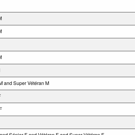
M
M
M
M
M and Super Vétéran M
F
F
 and Sénior F and Vétéran F and Super Vétéran F