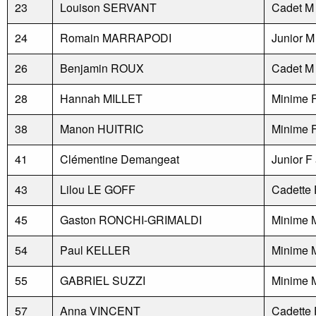
23
Louison SERVANT
Cadet M
24
Romain MARRAPODI
Junior M
26
Benjamin ROUX
Cadet M
28
Hannah MILLET
Minime 
38
Manon HUITRIC
Minime 
41
Clémentine Demangeat
Junior F
43
Lilou LE GOFF
Cadette 
45
Gaston RONCHI-GRIMALDI
Minime 
54
Paul KELLER
Minime 
55
GABRIEL SUZZI
Minime 
57
Anna VINCENT
Cadette 