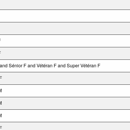
F
F
 and Sénior F and Vétéran F and Super Vétéran F
F
M
M
M
F