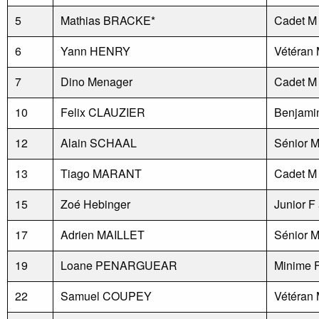
5
Mathias BRACKE*
Cadet M
6
Yann HENRY
Vétéran 
7
Dino Menager
Cadet M
10
Felix CLAUZIER
Benjami
12
Alain SCHAAL
Sénior 
13
Tiago MARANT
Cadet M
15
Zoé Hebinger
Junior F
17
Adrien MAILLET
Sénior 
19
Loane PENARGUEAR
Minime 
22
Samuel COUPEY
Vétéran 