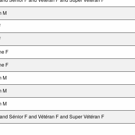
n M
F
F
ne F
ne F
n M
n M
n M
 and Sénior F and Vétéran F and Super Vétéran F