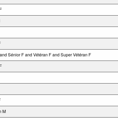
F
M
F
 and Sénior F and Vétéran F and Super Vétéran F
F
F
n M