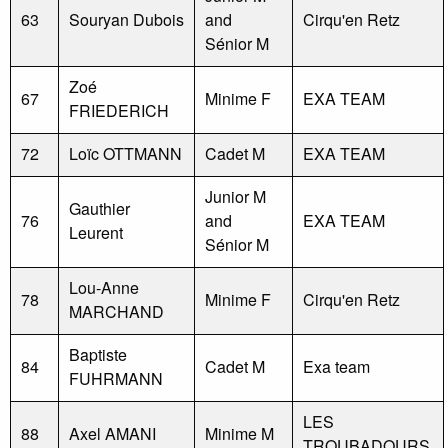
63
Souryan Dubois
and
Cirqu'en Retz
Sénior M
Zoé
67
Minime F
EXA TEAM
FRIEDERICH
72
Loïc OTTMANN
Cadet M
EXA TEAM
Junior M
Gauthier
76
and
EXA TEAM
Leurent
Sénior M
Lou-Anne
78
Minime F
Cirqu'en Retz
MARCHAND
Baptiste
84
Cadet M
Exa team
FUHRMANN
LES
88
Axel AMANI
Minime M
TROUBADOURS