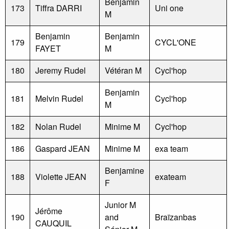
Benjamin
173
Tiffra DARRI
Uni one
M
Benjamin
Benjamin
179
CYCL'ONE
FAYET
M
180
Jeremy Rudel
Vétéran M
Cycl'hop
Benjamin
181
Melvin Rudel
Cycl'hop
M
182
Nolan Rudel
Minime M
Cycl'hop
186
Gaspard JEAN
Minime M
exa team
Benjamine
188
Violette JEAN
exateam
F
Junior M
Jérôme
190
and
Braïzanbas
CAUQUIL