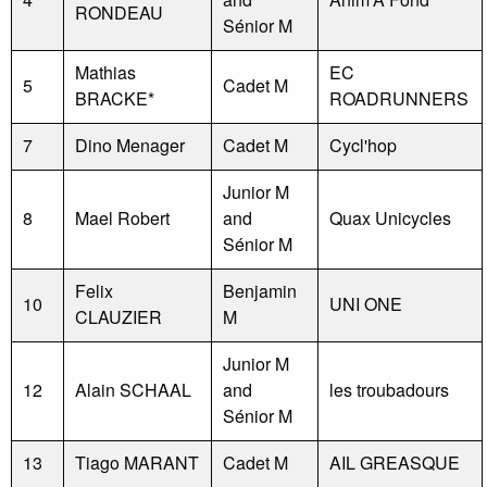
RONDEAU
Sénior M
Mathias
EC
5
Cadet M
BRACKE*
ROADRUNNERS
7
Dino Menager
Cadet M
Cycl'hop
Junior M
8
Mael Robert
and
Quax Unicycles
Sénior M
Felix
Benjamin
10
UNI ONE
CLAUZIER
M
Junior M
12
Alain SCHAAL
and
les troubadours
Sénior M
13
Tiago MARANT
Cadet M
AIL GREASQUE