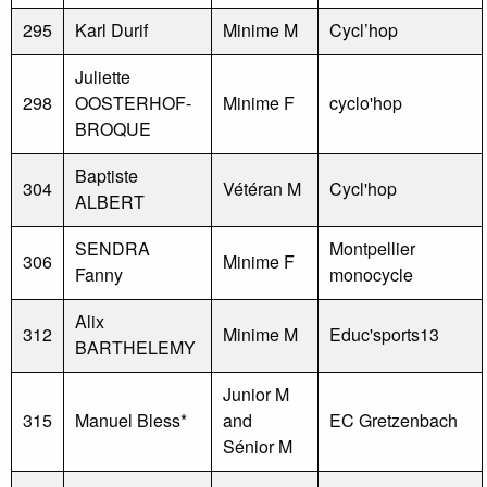
295
Karl Durif
Minime M
Cycl’hop
Juliette
298
OOSTERHOF-
Minime F
cyclo'hop
BROQUE
Baptiste
304
Vétéran M
Cycl'hop
ALBERT
SENDRA
Montpellier
306
Minime F
Fanny
monocycle
Alix
312
Minime M
Educ'sports13
BARTHELEMY
Junior M
315
Manuel Bless*
and
EC Gretzenbach
Sénior M