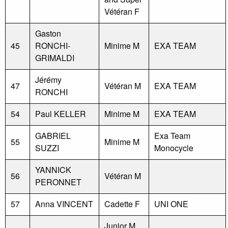
Vétéran F
Gaston
45
RONCHI-
Minime M
EXA TEAM
GRIMALDI
Jérémy
47
Vétéran M
EXA TEAM
RONCHI
54
Paul KELLER
Minime M
EXA TEAM
GABRIEL
Exa Team
55
Minime M
SUZZI
Monocycle
YANNICK
56
Vétéran M
PERONNET
57
Anna VINCENT
Cadette F
UNI ONE
Junior M