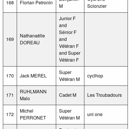
168
Florian Petronin
M
Scionzier
Junior F
and
Sénior F
Nathanaëlle
169
and
DOREAU
Vétéran F
and Super
Vétéran F
Super
170
Jack MEREL
cyclhop
Vétéran M
RUHLMANN
171
Cadet M
Les Troubadours
Malo
Michel
Super
172
uni one
PERRONET
Vétéran M