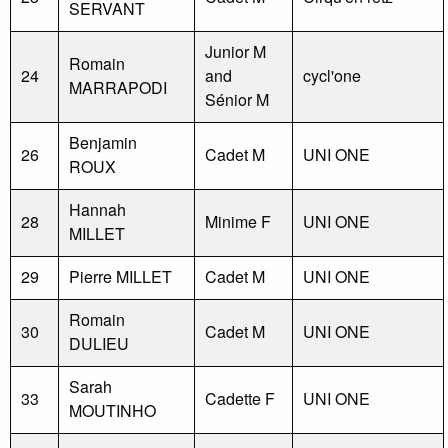
SERVANT
Junior M
Romain
24
and
cycl'one
MARRAPODI
Sénior M
Benjamin
26
Cadet M
UNI ONE
ROUX
Hannah
28
Minime F
UNI ONE
MILLET
29
Pierre MILLET
Cadet M
UNI ONE
Romain
30
Cadet M
UNI ONE
DULIEU
Sarah
33
Cadette F
UNI ONE
MOUTINHO