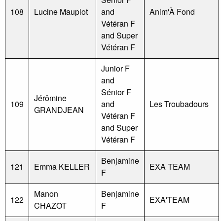
108
Lucine Mauplot
and
Anim'À Fond
Vétéran F
and Super
Vétéran F
Junior F
and
Sénior F
Jérômine
109
and
Les Troubadours
GRANDJEAN
Vétéran F
and Super
Vétéran F
Benjamine
121
Emma KELLER
EXA TEAM
F
Manon
Benjamine
122
EXA'TEAM
CHAZOT
F