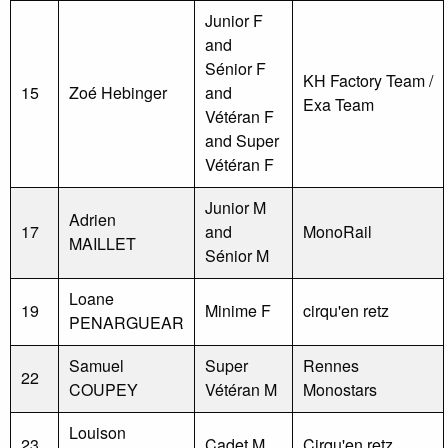
Junior F
and
Sénior F
KH Factory Team /
15
Zoé Hebinger
and
Exa Team
Vétéran F
and Super
Vétéran F
Junior M
Adrien
17
and
MonoRail
MAILLET
Sénior M
Loane
19
Minime F
cirqu'en retz
PENARGUEAR
Samuel
Super
Rennes
22
COUPEY
Vétéran M
Monostars
Louison
23
Cadet M
Cirqu'en retz