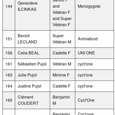
Geneviève
144
and
Monogygote
ILCINKAS
Vétéran F
and Super
Vétéran F
Benoit
Super
151
Animafond
LECLAND
Vétéran M
156
Celia BEAL
Cadette F
UNI ONE
161
Sébastien Pujol
Vétéran M
cycl'one
163
Julie Pujol
Minime F
cycl'one
164
Justine Pujol
Cadette F
cycl'one
Clément
Benjamin
165
Cycl'One
COUDERT
M
Benjamin
Cycl'one