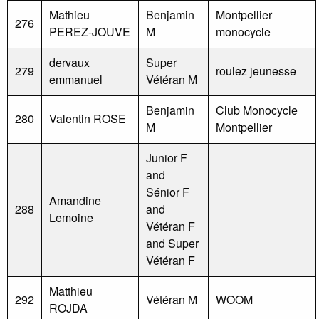
Mathieu
Benjamin
Montpellier
276
PEREZ-JOUVE
M
monocycle
dervaux
Super
279
roulez jeunesse
emmanuel
Vétéran M
Benjamin
Club Monocycle
280
Valentin ROSE
M
Montpellier
Junior F
and
Sénior F
Amandine
288
and
Lemoine
Vétéran F
and Super
Vétéran F
Matthieu
292
Vétéran M
WOOM
ROJDA