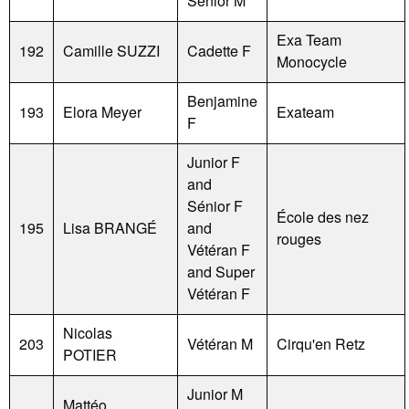
Sénior M
Exa Team
192
Camille SUZZI
Cadette F
Monocycle
Benjamine
193
Elora Meyer
Exateam
F
Junior F
and
Sénior F
École des nez
195
Lisa BRANGÉ
and
rouges
Vétéran F
and Super
Vétéran F
Nicolas
203
Vétéran M
Cirqu'en Retz
POTIER
Junior M
Mattéo