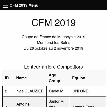
CFM 2019 Menu
CFM 2019
Coupe de France de Monocycle 2019
Montrond-les-Bains
Du 26 octobre au 2 novembre 2019
Lenteur arrière Competitors
Age
ID
Name
Equipo
Group
2
Noe CLAUZIER
Cadet M
UNI ONE
Junior M
Antoine
4
and
Anim'A Fond