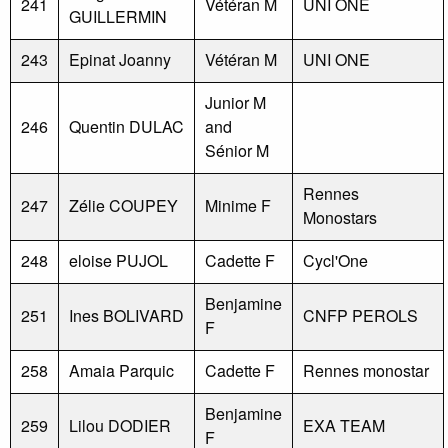
241
Vétéran M
UNI ONE
GUILLERMIN
243
Epinat Joanny
Vétéran M
UNI ONE
Junior M
246
Quentin DULAC
and
Sénior M
Rennes
247
Zélie COUPEY
Minime F
Monostars
248
eloise PUJOL
Cadette F
Cycl'One
Benjamine
251
Ines BOLIVARD
CNFP PEROLS
F
258
Amaia Parquic
Cadette F
Rennes monostar
Benjamine
259
Lilou DODIER
EXA TEAM
F