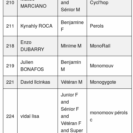
210
and
Cycl'hop
MARCIANO
Sénior M
Benjamine
211
Kynahly ROCA
Perols
F
Enzo
218
Minime M
MonoRail
DUBARRY
Julien
Benjamin
219
Monomouv
BONAFOS
M
221
David Ilcinkas
Vétéran M
Monogygote
Junior F
and
Sénior F
monomoov pérols
224
vidal lisa
and
c
Vétéran F
and Super