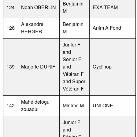
Benjamin
124
Noah OBERLIN
EXA TEAM
M
Alexandre
Benjamin
126
Anim A Fond
BERGER
M
Junior F
and
Sénior F
139
Marjorie DURIF
and
Cycl'hop
Vétéran F
and Super
Vétéran F
Mahé delogu
142
Minime M
UNI ONE
zouaoui
Junior F
and
Sénior F