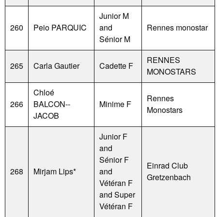
Junior M
260
Peio PARQUIC
and
Rennes monostar
Sénior M
RENNES
265
Carla Gautier
Cadette F
MONOSTARS
Chloé
Rennes
266
BALCON--
Minime F
Monostars
JACOB
Junior F
and
Sénior F
Einrad Club
268
Mirjam Lips*
and
Gretzenbach
Vétéran F
and Super
Vétéran F