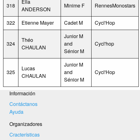
Ella
318
Minime F
RennesMonostars
ANDERSON
322
Etienne Mayer
Cadet M
Cycl'Hop
Junior M
Théo
324
and
Cycl'hop
CHAULAN
Sénior M
Junior M
Lucas
325
and
Cycl'Hop
CHAULAN
Sénior M
Información
Contáctanos
Ayuda
Organizadores
Cracterísticas