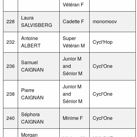
Vétéran F
Laura
228
Cadette F
monomoov
SALVISBERG
Antoine
Super
232
Cycl'Hop
ALBERT
Vétéran M
Junior M
Samuel
236
and
Cycl'One
CAIGNAN
Sénior M
Junior M
Pierre
238
and
Cycl'One
CAIGNAN
Sénior M
Séphora
240
Minime F
Cycl'One
CAIGNAN
Morgan