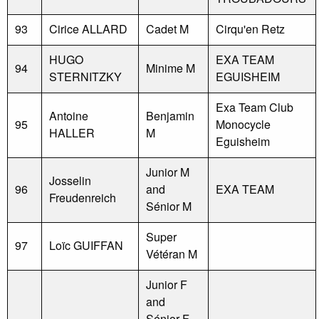
93
Cirice ALLARD
Cadet M
Cirqu'en Retz
HUGO
EXA TEAM
94
Minime M
STERNITZKY
EGUISHEIM
Exa Team Club
Antoine
Benjamin
95
Monocycle
HALLER
M
Eguisheim
Junior M
Josselin
96
and
EXA TEAM
Freudenreich
Sénior M
Super
97
Loïc GUIFFAN
Vétéran M
Junior F
and
Sénior F