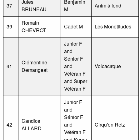
Jules
Benjamin
37
Anim à fond
BRUNEAU
M
Romain
39
Cadet M
Les Monotitudes
CHEVROT
Junior F
and
Sénior F
Clémentine
41
and
Volcacirque
Demangeat
Vétéran F
and Super
Vétéran F
Junior F
and
Sénior F
Candice
42
and
Cirqu'en Retz
ALLARD
Vétéran F
and Super