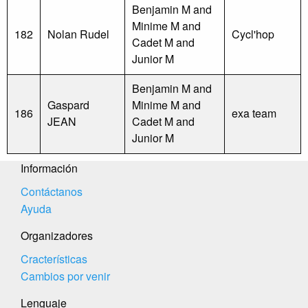
Benjamin M and
Minime M and
182
Nolan Rudel
Cycl'hop
Cadet M and
Junior M
Benjamin M and
Gaspard
Minime M and
186
exa team
JEAN
Cadet M and
Junior M
Información
Contáctanos
Ayuda
Organizadores
Cracterísticas
Cambios por venir
Lenguaje