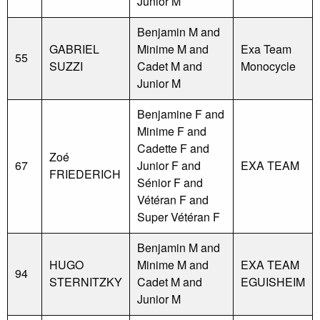
Junior M
Benjamin M and
GABRIEL
Minime M and
Exa Team
55
SUZZI
Cadet M and
Monocycle
Junior M
Benjamine F and
Minime F and
Cadette F and
Zoé
67
Junior F and
EXA TEAM
FRIEDERICH
Sénior F and
Vétéran F and
Super Vétéran F
Benjamin M and
HUGO
Minime M and
EXA TEAM
94
STERNITZKY
Cadet M and
EGUISHEIM
Junior M