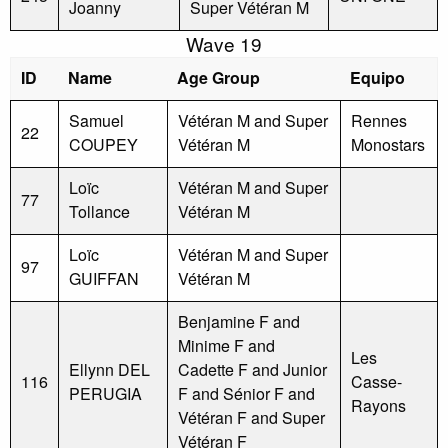
Joanny
Super Vétéran M
Wave 19
ID
Name
Age Group
Equipo
Samuel
Vétéran M and Super
Rennes
22
COUPEY
Vétéran M
Monostars
Loïc
Vétéran M and Super
77
Tollance
Vétéran M
Loïc
Vétéran M and Super
97
GUIFFAN
Vétéran M
Benjamine F and
Minime F and
Les
Ellynn DEL
Cadette F and Junior
116
Casse-
PERUGIA
F and Sénior F and
Rayons
Vétéran F and Super
Vétéran F