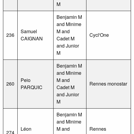
M
Benjamin M
and Minime
Samuel
M and
236
Cycl'One
CAIGNAN
Cadet M
and Junior
M
Benjamin M
and Minime
Peio
M and
260
Rennes monostar
PARQUIC
Cadet M
and Junior
M
Benjamin M
and Minime
Léon
M and
Rennes
274