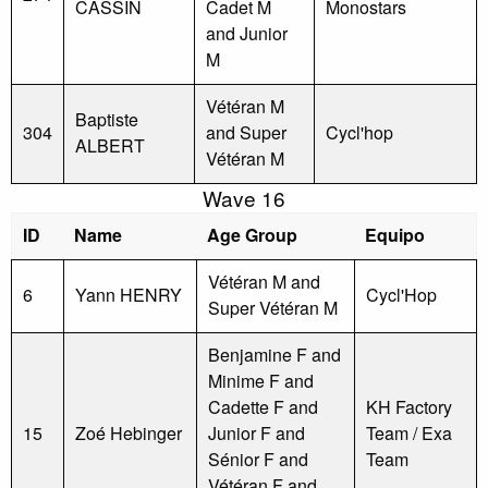
CASSIN
Cadet M
Monostars
and Junior
M
Vétéran M
Baptiste
304
and Super
Cycl'hop
ALBERT
Vétéran M
Wave 16
ID
Name
Age Group
Equipo
Vétéran M and
6
Yann HENRY
Cycl'Hop
Super Vétéran M
Benjamine F and
Minime F and
Cadette F and
KH Factory
15
Zoé Hebinger
Junior F and
Team / Exa
Sénior F and
Team
Vétéran F and