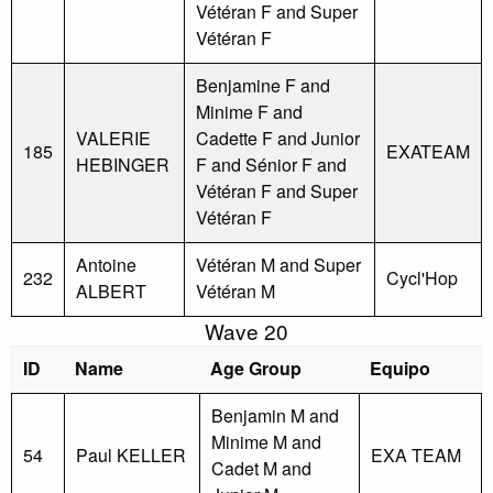
Vétéran F and Super
Vétéran F
Benjamine F and
Minime F and
VALERIE
Cadette F and Junior
185
EXATEAM
HEBINGER
F and Sénior F and
Vétéran F and Super
Vétéran F
Antoine
Vétéran M and Super
232
Cycl'Hop
ALBERT
Vétéran M
Wave 20
ID
Name
Age Group
Equipo
Benjamin M and
Minime M and
54
Paul KELLER
EXA TEAM
Cadet M and