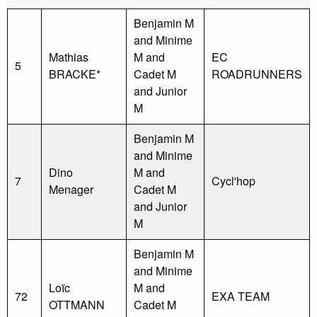
Benjamin M
and Minime
Mathias
M and
EC
5
BRACKE*
Cadet M
ROADRUNNERS
and Junior
M
Benjamin M
and Minime
Dino
M and
7
Cycl'hop
Menager
Cadet M
and Junior
M
Benjamin M
and Minime
Loïc
M and
72
EXA TEAM
OTTMANN
Cadet M