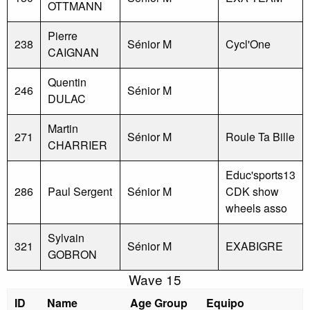
OTTMANN
Pierre
238
Sénior M
Cycl'One
CAIGNAN
Quentin
246
Sénior M
DULAC
Martin
271
Sénior M
Roule Ta Bille
CHARRIER
Educ'sports13
286
Paul Sergent
Sénior M
CDK show
wheels asso
Sylvain
321
Sénior M
EXABIGRE
GOBRON
Wave 15
ID
Name
Age Group
Equipo