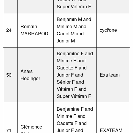
Super Vétéran F
Benjamin M and
Romain
Minime M and
24
cycl'one
MARRAPODI
Cadet M and
Junior M
Benjamine F and
Minime F and
Cadette F and
Anaïs
53
Junior F and
Exa team
Hebinger
Sénior F and
Vétéran F and
Super Vétéran F
Benjamine F and
Minime F and
Cadette F and
Clémence
71
Junior F and
EXATEAM