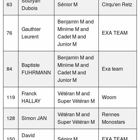
Souryan
63
Sénior M
Cirqu'en Retz
Dubois
Benjamin M and
Gauthier
Minime M and
76
EXA TEAM
Leurent
Cadet M and
Junior M
Benjamin M and
Baptiste
Minime M and
84
Exa team
FUHRMANN
Cadet M and
Junior M
Franck
Vétéran M and
119
Woom
HALLAY
Super Vétéran M
Vétéran M and
Rennes
128
Simon JAN
Super Vétéran M
Monostars
David
150
Sénior M
EXA TEAM