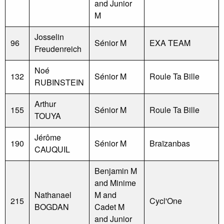
and Junior
M
Josselin
96
Sénior M
EXA TEAM
Freudenreich
Noé
132
Sénior M
Roule Ta Bille
RUBINSTEIN
Arthur
155
Sénior M
Roule Ta Bille
TOUYA
Jérôme
190
Sénior M
Braïzanbas
CAUQUIL
Benjamin M
and Minime
Nathanael
M and
215
Cycl'One
BOGDAN
Cadet M
and Junior