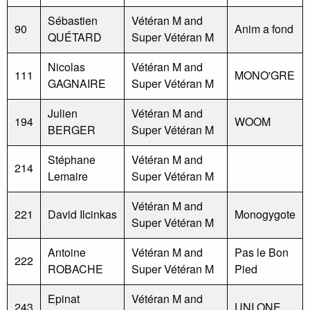
Sébastien
Vétéran M and
90
Anim a fond
QUÉTARD
Super Vétéran M
Nicolas
Vétéran M and
111
MONO'GRE
GAGNAIRE
Super Vétéran M
Julien
Vétéran M and
194
WOOM
BERGER
Super Vétéran M
Stéphane
Vétéran M and
214
Lemaire
Super Vétéran M
Vétéran M and
221
David Ilcinkas
Monogygote
Super Vétéran M
Antoine
Vétéran M and
Pas le Bon
222
ROBACHE
Super Vétéran M
Pied
Epinat
Vétéran M and
243
UNI ONE