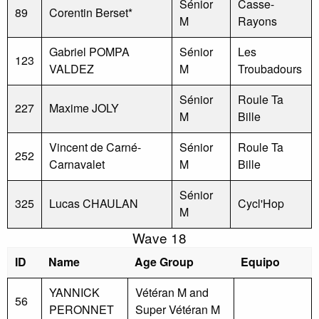
Sénior
Casse-
89
Corentin Berset*
M
Rayons
Gabriel POMPA
Sénior
Les
123
VALDEZ
M
Troubadours
Sénior
Roule Ta
227
Maxime JOLY
M
Bille
Vincent de Carné-
Sénior
Roule Ta
252
Carnavalet
M
Bille
Sénior
325
Lucas CHAULAN
Cycl'Hop
M
Wave 18
ID
Name
Age Group
Equipo
YANNICK
Vétéran M and
56
PERONNET
Super Vétéran M