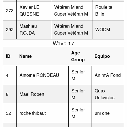
Xavier LE
Vétéran M and
Roule ta
273
QUESNE
Super Vétéran M
Bille
Matthieu
Vétéran M and
292
WOOM
ROJDA
Super Vétéran M
Wave 17
Age
ID
Name
Equipo
Group
Sénior
4
Antoine RONDEAU
Anim'A Fond
M
Sénior
Quax
8
Mael Robert
M
Unicycles
Sénior
32
roche thibaut
uni one
M