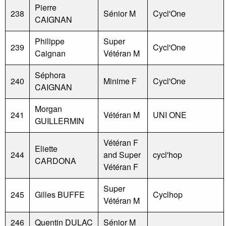
Pierre
238
Sénior M
Cycl'One
CAIGNAN
Philippe
Super
239
Cycl'One
Caignan
Vétéran M
Séphora
240
Minime F
Cycl'One
CAIGNAN
Morgan
241
Vétéran M
UNI ONE
GUILLERMIN
Vétéran F
Eliette
244
and Super
cycl'hop
CARDONA
Vétéran F
Super
245
Gilles BUFFE
Cyclhop
Vétéran M
246
Quentin DULAC
Sénior M