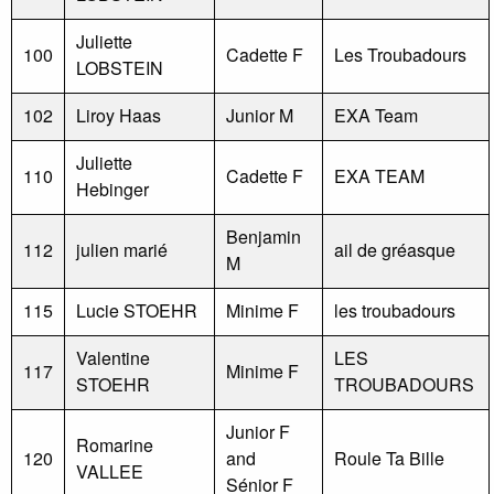
Juliette
100
Cadette F
Les Troubadours
LOBSTEIN
102
Liroy Haas
Junior M
EXA Team
Juliette
110
Cadette F
EXA TEAM
Hebinger
Benjamin
112
julien marié
ail de gréasque
M
115
Lucie STOEHR
Minime F
les troubadours
Valentine
LES
117
Minime F
STOEHR
TROUBADOURS
Junior F
Romarine
120
and
Roule Ta Bille
VALLEE
Sénior F