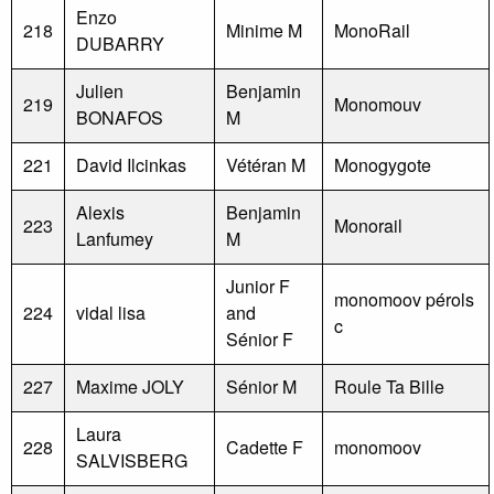
Enzo
218
Minime M
MonoRail
DUBARRY
Julien
Benjamin
219
Monomouv
BONAFOS
M
221
David Ilcinkas
Vétéran M
Monogygote
Alexis
Benjamin
223
Monorail
Lanfumey
M
Junior F
monomoov pérols
224
vidal lisa
and
c
Sénior F
227
Maxime JOLY
Sénior M
Roule Ta Bille
Laura
228
Cadette F
monomoov
SALVISBERG