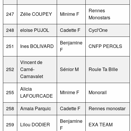
Rennes
247
Zélie COUPEY
Minime F
Monostars
248
eloise PUJOL
Cadette F
Cycl'One
Benjamine
251
Ines BOLIVARD
CNFP PEROLS
F
Vincent de
252
Carné-
Sénior M
Roule Ta Bille
Carnavalet
Alicia
255
Minime F
Monorail
LAFOURCADE
258
Amaia Parquic
Cadette F
Rennes monostar
Benjamine
259
Lilou DODIER
EXA TEAM
F