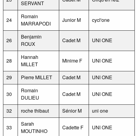
SERVANT
Romain
24
Junior M
cycl'one
MARRAPODI
Benjamin
26
Cadet M
UNI ONE
ROUX
Hannah
28
Minime F
UNI ONE
MILLET
29
Pierre MILLET
Cadet M
UNI ONE
Romain
30
Cadet M
UNI ONE
DULIEU
32
roche thibaut
Sénior M
uni one
Sarah
33
Cadette F
UNI ONE
MOUTINHO