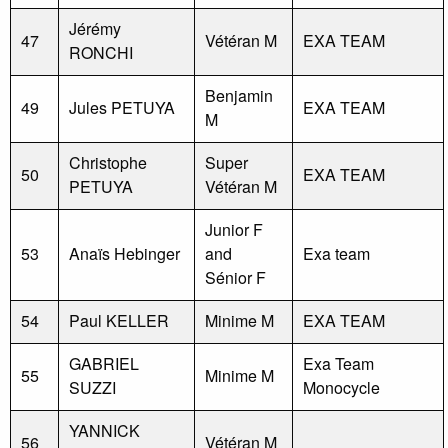
Jérémy
47
Vétéran M
EXA TEAM
RONCHI
Benjamin
49
Jules PETUYA
EXA TEAM
M
Christophe
Super
50
EXA TEAM
PETUYA
Vétéran M
Junior F
53
Anaïs Hebinger
and
Exa team
Sénior F
54
Paul KELLER
Minime M
EXA TEAM
GABRIEL
Exa Team
55
Minime M
SUZZI
Monocycle
YANNICK
56
Vétéran M