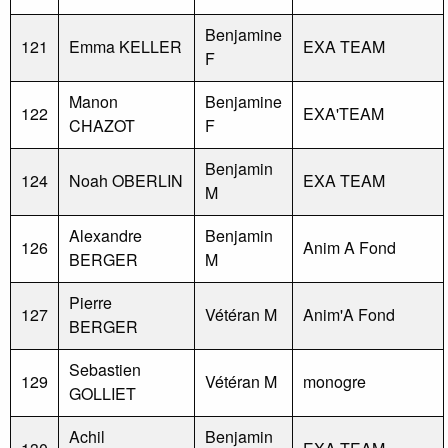
Benjamine
121
Emma KELLER
EXA TEAM
F
Manon
Benjamine
122
EXA'TEAM
CHAZOT
F
Benjamin
124
Noah OBERLIN
EXA TEAM
M
Alexandre
Benjamin
126
Anim A Fond
BERGER
M
Pierre
127
Vétéran M
Anim'A Fond
BERGER
Sebastien
129
Vétéran M
monogre
GOLLIET
Achil
Benjamin