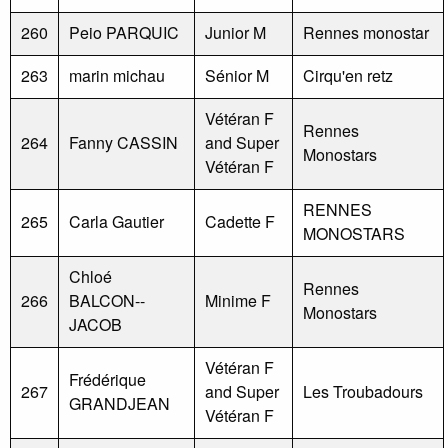
260
Peio PARQUIC
Junior M
Rennes monostar
263
marin michau
Sénior M
Cirqu'en retz
Vétéran F
Rennes
264
Fanny CASSIN
and Super
Monostars
Vétéran F
RENNES
265
Carla Gautier
Cadette F
MONOSTARS
Chloé
Rennes
266
BALCON--
Minime F
Monostars
JACOB
Vétéran F
Frédérique
267
and Super
Les Troubadours
GRANDJEAN
Vétéran F