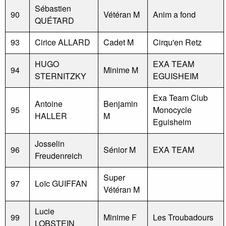
Sébastien
90
Vétéran M
Anim a fond
QUÉTARD
93
Cirice ALLARD
Cadet M
Cirqu'en Retz
HUGO
EXA TEAM
94
Minime M
STERNITZKY
EGUISHEIM
Exa Team Club
Antoine
Benjamin
95
Monocycle
HALLER
M
Eguisheim
Josselin
96
Sénior M
EXA TEAM
Freudenreich
Super
97
Loïc GUIFFAN
Vétéran M
Lucie
99
Minime F
Les Troubadours
LOBSTEIN