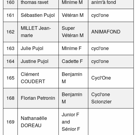
160
thomas ravet
Minime M
anim'à fond
161
Sébastien Pujol
Vétéran M
cycl'one
MILLET Jean-
Super
162
ANIMAFOND
marie
Vétéran M
163
Julie Pujol
Minime F
cycl'one
164
Justine Pujol
Cadette F
cycl'one
Clément
Benjamin
165
Cycl'One
COUDERT
M
Benjamin
Cycl'one
168
Florian Petronin
M
Scionzier
Junior F
Nathanaëlle
169
and
DOREAU
Sénior F