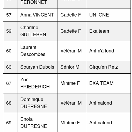
PERONNET
57
Anna VINCENT
Cadette F
UNI ONE
Charline
59
Cadette F
Exa team
GUTLEBEN
Laurent
60
Vétéran M
Anim'à fond
Descombes
63
Souryan Dubois
Sénior M
Cirqu'en Retz
Zoé
67
Minime F
EXA TEAM
FRIEDERICH
Dominique
68
Vétéran M
Animafond
DUFRESNE
Enola
69
Minime F
Animafond
DUFRESNE