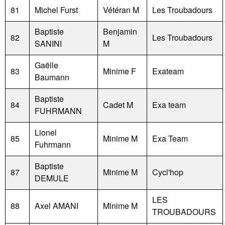
81
Michel Furst
Vétéran M
Les Troubadours
Baptiste
Benjamin
82
Les Troubadours
SANINI
M
Gaëlle
83
Minime F
Exateam
Baumann
Baptiste
84
Cadet M
Exa team
FUHRMANN
Lionel
85
Minime M
Exa Team
Fuhrmann
Baptiste
87
Minime M
Cycl'hop
DEMULE
LES
88
Axel AMANI
Minime M
TROUBADOURS