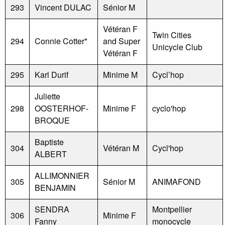
293
Vincent DULAC
Sénior M
Vétéran F
Twin Cities
294
Connie Cotter*
and Super
Unicycle Club
Vétéran F
295
Karl Durif
Minime M
Cycl’hop
Juliette
298
OOSTERHOF-
Minime F
cyclo'hop
BROQUE
Baptiste
304
Vétéran M
Cycl'hop
ALBERT
ALLIMONNIER
305
Sénior M
ANIMAFOND
BENJAMIN
SENDRA
Montpellier
306
Minime F
Fanny
monocycle