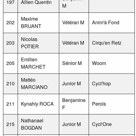
197
Allien Quentin
M
Maxime
202
Vétéran M
Anim'à Fond
BRUANT
Nicolas
203
Vétéran M
Cirqu'en Retz
POTIER
Emilien
205
Sénior M
Woom
MARCHET
Mattéo
210
Junior M
Cycl'hop
MARCIANO
Benjamine
211
Kynahly ROCA
Perols
F
Nathanael
215
Junior M
Cycl'One
BOGDAN