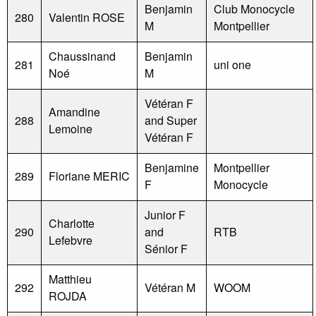
Benjamin
Club Monocycle
280
Valentin ROSE
M
Montpellier
Chaussinand
Benjamin
281
uni one
Noé
M
Vétéran F
Amandine
288
and Super
Lemoine
Vétéran F
Benjamine
Montpellier
289
Floriane MERIC
F
Monocycle
Junior F
Charlotte
290
and
RTB
Lefebvre
Sénior F
Matthieu
292
Vétéran M
WOOM
ROJDA