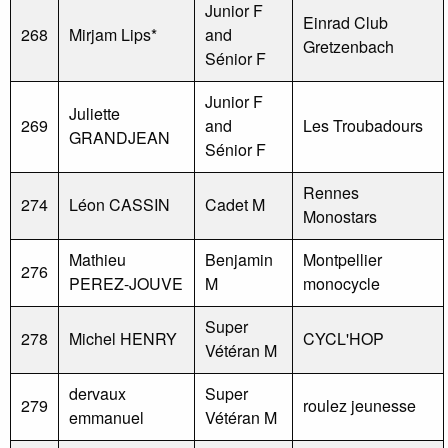
Junior F
Einrad Club
268
Mirjam Lips*
and
Gretzenbach
Sénior F
Junior F
Juliette
269
and
Les Troubadours
GRANDJEAN
Sénior F
Rennes
274
Léon CASSIN
Cadet M
Monostars
Mathieu
Benjamin
Montpellier
276
PEREZ-JOUVE
M
monocycle
Super
278
Michel HENRY
CYCL'HOP
Vétéran M
dervaux
Super
279
roulez jeunesse
emmanuel
Vétéran M