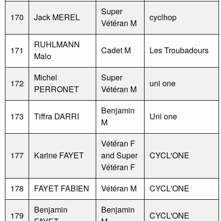
Super
170
Jack MEREL
cyclhop
Vétéran M
RUHLMANN
171
Cadet M
Les Troubadours
Malo
Michel
Super
172
uni one
PERRONET
Vétéran M
Benjamin
173
Tiffra DARRI
Uni one
M
Vétéran F
177
Karine FAYET
and Super
CYCL'ONE
Vétéran F
178
FAYET FABIEN
Vétéran M
CYCL'ONE
Benjamin
Benjamin
179
CYCL'ONE