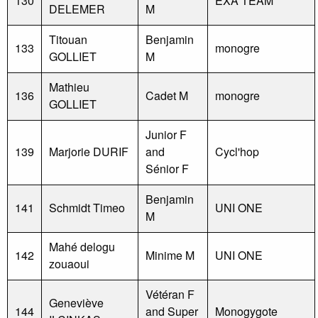
130
EXA TEAM
DELEMER
M
Titouan
Benjamin
133
monogre
GOLLIET
M
Mathieu
136
Cadet M
monogre
GOLLIET
Junior F
139
Marjorie DURIF
and
Cycl'hop
Sénior F
Benjamin
141
Schmidt Timeo
UNI ONE
M
Mahé delogu
142
Minime M
UNI ONE
zouaoui
Vétéran F
Geneviève
144
and Super
Monogygote