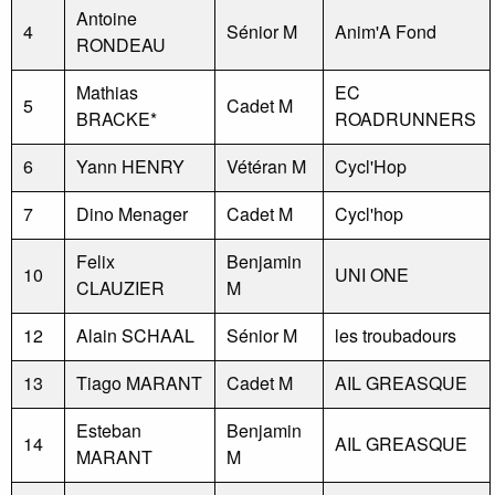
Antoine
4
Sénior M
Anim'A Fond
RONDEAU
Mathias
EC
5
Cadet M
BRACKE*
ROADRUNNERS
6
Yann HENRY
Vétéran M
Cycl'Hop
7
Dino Menager
Cadet M
Cycl'hop
Felix
Benjamin
10
UNI ONE
CLAUZIER
M
12
Alain SCHAAL
Sénior M
les troubadours
13
Tiago MARANT
Cadet M
AIL GREASQUE
Esteban
Benjamin
14
AIL GREASQUE
MARANT
M