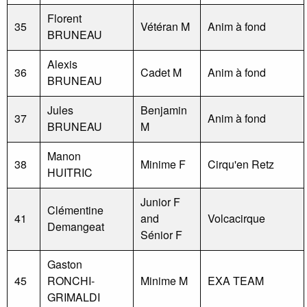
Florent
35
Vétéran M
Anim à fond
BRUNEAU
Alexis
36
Cadet M
Anim à fond
BRUNEAU
Jules
Benjamin
37
Anim à fond
BRUNEAU
M
Manon
38
Minime F
Cirqu'en Retz
HUITRIC
Junior F
Clémentine
41
and
Volcacirque
Demangeat
Sénior F
Gaston
45
RONCHI-
Minime M
EXA TEAM
GRIMALDI