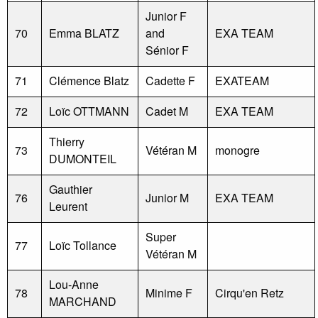
Junior F
70
Emma BLATZ
and
EXA TEAM
Sénior F
71
Clémence Blatz
Cadette F
EXATEAM
72
Loïc OTTMANN
Cadet M
EXA TEAM
Thierry
73
Vétéran M
monogre
DUMONTEIL
Gauthier
76
Junior M
EXA TEAM
Leurent
Super
77
Loïc Tollance
Vétéran M
Lou-Anne
78
Minime F
Cirqu'en Retz
MARCHAND