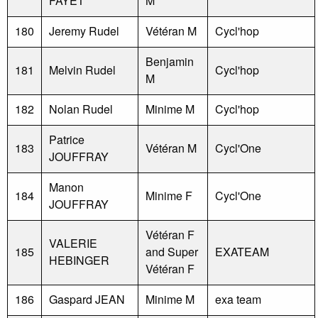
FAYET
M
180
Jeremy Rudel
Vétéran M
Cycl'hop
Benjamin
181
Melvin Rudel
Cycl'hop
M
182
Nolan Rudel
Minime M
Cycl'hop
Patrice
183
Vétéran M
Cycl'One
JOUFFRAY
Manon
184
Minime F
Cycl'One
JOUFFRAY
Vétéran F
VALERIE
185
and Super
EXATEAM
HEBINGER
Vétéran F
186
Gaspard JEAN
Minime M
exa team