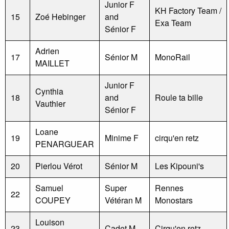
Junior F
KH Factory Team /
15
Zoé Hebinger
and
Exa Team
Sénior F
Adrien
17
Sénior M
MonoRail
MAILLET
Junior F
Cynthia
18
and
Roule ta bille
Vauthier
Sénior F
Loane
19
Minime F
cirqu'en retz
PENARGUEAR
20
Pierlou Vérot
Sénior M
Les Kipouni's
Samuel
Super
Rennes
22
COUPEY
Vétéran M
Monostars
Louison
23
Cadet M
Cirqu'en retz