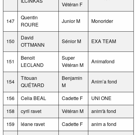
ILCINKAS
Vétéran F
Quentin
147
Junior M
Monorider
ROURE
David
150
Sénior M
EXA TEAM
OTTMANN
Benoit
Super
151
Animafond
LECLAND
Vétéran M
Titouan
Benjamin
154
Anim’a fond
QUÉTARD
M
156
Celia BEAL
Cadette F
UNI ONE
158
cyril ravet
Vétéran M
anim'à fond
159
léane ravet
Cadette F
anim a fond