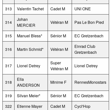
313
Valentin Tachet
Cadet M
UNI ONE
Johan
314
Vétéran M
Pas Le Bon Pied
MERCIER
315
Manuel Bless*
Sénior M
EC Gretzenbach
Einrad Club
316
Martin Schmid*
Vétéran M
Gretzenbach
Super
317
Lionel Detrey
Lionel Detrey
Vétéran M
Ella
318
Minime F
RennesMonostars
ANDERSON
319
Silvan Meier*
Sénior M
EC Gretzenbach
322
Etienne Mayer
Cadet M
Cycl'Hop