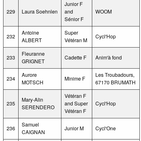
Junior F
229
Laura Soehnlen
and
WOOM
Sénior F
Antoine
Super
232
Cycl'Hop
ALBERT
Vétéran M
Fleuranne
233
Cadette F
Anim'à fond
GRIGNET
Aurore
Les Troubadours,
234
Minime F
MOTSCH
67170 BRUMATH
Vétéran F
Mary-Alin
235
and Super
Cycl'Hop
SERENDERO
Vétéran F
Samuel
236
Junior M
Cycl'One
CAIGNAN