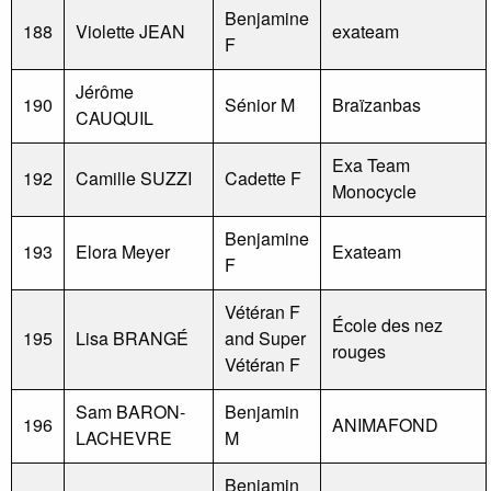
Benjamine
188
Violette JEAN
exateam
F
Jérôme
190
Sénior M
Braïzanbas
CAUQUIL
Exa Team
192
Camille SUZZI
Cadette F
Monocycle
Benjamine
193
Elora Meyer
Exateam
F
Vétéran F
École des nez
195
Lisa BRANGÉ
and Super
rouges
Vétéran F
Sam BARON-
Benjamin
196
ANIMAFOND
LACHEVRE
M
Benjamin